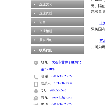
企业文化
统
、隔
需求量
企业资质
证言
上
际跨国
企业相册
展会活动
五
共同为
联系我们
地 址：
大连市甘井子区姚北
路25-18号
电 话：
0411-39525022
联系人：
13390021336
Q Q：
2605506593
网 址：
www.lxfgj.com
传 真：
0411-39525022