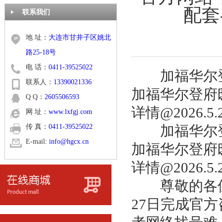
配套
联系我们
地 址：
大连市甘井子区姚北
路25-18号
电 话：
0411-39525022
加福华尔登府
联系人：
13390021336
加福华尔登府邸
Q Q：
2605506593
详情@2026.5
网 址：
www.lxfgj.com
传 真：
0411-39525022
加福华尔登府
E-mail:
info@hgcx.cn
加福华尔登府邸
详情@2026.5
尊敬的各位意
27日完成官