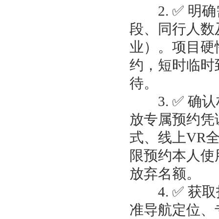
2. ✅ 明
段、同行人数
业）。项目硬
约，短时临时
待。
3. ✅ 确
放专属预约凭
式、线上VR
限预约本人使
放弃名额。
4. ✅ 获
准导航定位、