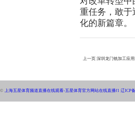
对改革转型中
重任务，敢于
化的新篇章。
上一页:深圳龙门铣加工应
©
上海五星体育频道直播在线观看-五星体育官方网站在线直播f1
辽ICP备