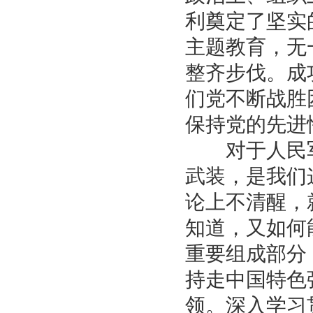
利奠定了坚实
主题教育，无
整齐步伐。成
们党不断战胜
保持党的先进
对于人民军
武装，是我们
论上不清醒，
知道，又如何
重要组成部分
持走中国特色
领。深入学习