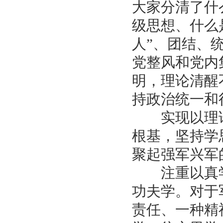
大家分清了什
级思想、什么
人”、团结、
党整风和党内
明，理论清醒
持政治统一和
实现以理论
根基，坚持学
聚起强军兴军
注重以真学
功夫学。对于
责任、一种精