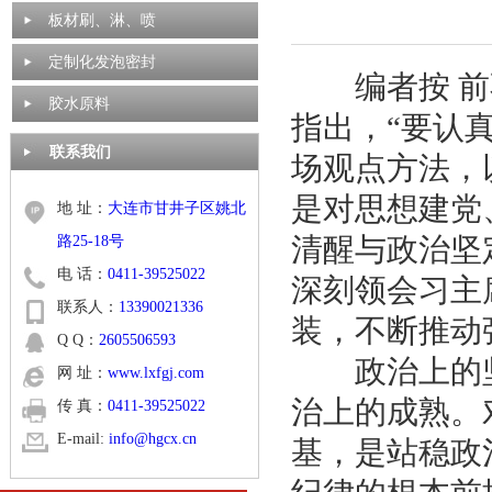
板材刷、淋、喷
定制化发泡密封
编者按 前不
胶水原料
指出，“要认
联系我们
场观点方法，
是对思想建党
地 址：
大连市甘井子区姚北
清醒与政治坚
路25-18号
电 话：
0411-39525022
深刻领会习主
联系人：
13390021336
装，不断推动
Q Q：
2605506593
政治上的坚
网 址：
www.lxfgj.com
治上的成熟。
传 真：
0411-39525022
E-mail:
info@hgcx.cn
基，是站稳政