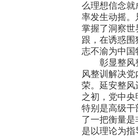
么理想信念就
率发生动摇。
掌握了洞察世
跟，在诱惑围
志不渝为中国
彰显整风整
风整训解决党
荣。延安整风
之初，党中央
特别是高级干
了一把衡量是
是以理论为指