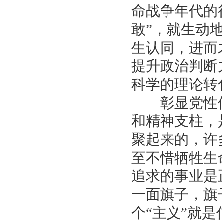
命战争年代的
敢”，就生动
生认同，进而
提升政治判断
科学的理论转
彰显党性修
和精神支柱，
聚起来的，许
至不惜牺牲生
追求的事业是
一面旗子，旗
个“主义”就